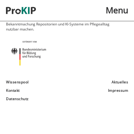
Skip to main content
Menu
ProKIP – Prozessentwicklung und -begleitung zum KI-Einsatz in der
Pflege – ist das wissenschaftliche Begleitprojekt in der vom
Bundesministeriums für Bildung und Forschung geförderten
Bekanntmachung Repositorien und KI-Systeme im Pflegealltag
nutzbar machen.
Wissenspool
Aktuelles
Kontakt
Impressum
Datenschutz